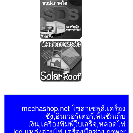
mechashop.net โซล่าเซลล์,เครื่อง
ชั่ง,อินเวอร์เตอร์,ลิ้นชักเก็บ
เงิน,เครื่องพิมพ์ใบเสร็จ,หลอดไฟ
led,แหล่งจ่ายไฟ,เครื่องมือช่าง,power