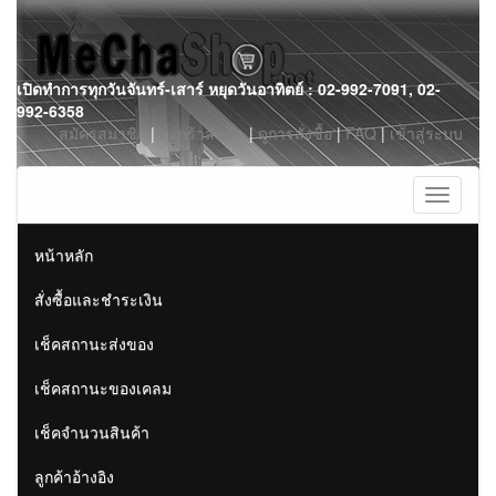
Skip
เปิดทำการทุกวันจันทร์-เสาร์ หยุดวันอาทิตย์ : 02-992-7091, 02-
to
992-6358
content
สมัครสมาชิก
|
ตะกร้าสินค้า
|
ดูการสั่งซื้อ
|
FAQ
|
เข้าสู่ระบบ
Toggle
navigati
หน้าหลัก
สั่งซื้อและชำระเงิน
เช็คสถานะส่งของ
เช็คสถานะของเคลม
เช็คจำนวนสินค้า
ลูกค้าอ้างอิง