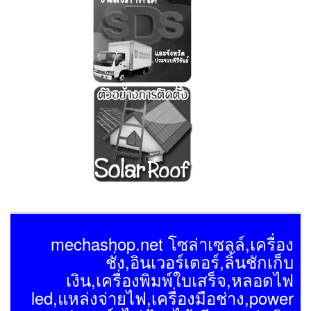
mechashop.net โซล่าเซลล์,เครื่อง
ชั่ง,อินเวอร์เตอร์,ลิ้นชักเก็บ
เงิน,เครื่องพิมพ์ใบเสร็จ,หลอดไฟ
led,แหล่งจ่ายไฟ,เครื่องมือช่าง,power