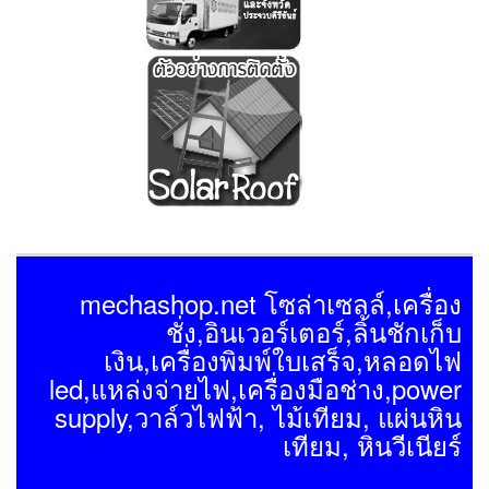
mechashop.net โซล่าเซลล์,เครื่อง
ชั่ง,อินเวอร์เตอร์,ลิ้นชักเก็บ
เงิน,เครื่องพิมพ์ใบเสร็จ,หลอดไฟ
led,แหล่งจ่ายไฟ,เครื่องมือช่าง,power
supply,วาล์วไฟฟ้า, ไม้เทียม, แผ่นหิน
เทียม, หินวีเนียร์