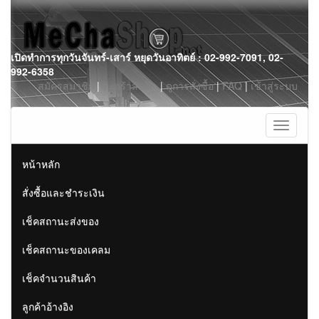
Skip
เปิดทำการทุกวันจันทร์-เสาร์ หยุดวันอาทิตย์ : 02-992-7091, 02-
to
992-6358
content
สมัครสมาชิก
|
ตะกร้าสินค้า
|
ดูการสั่งซื้อ
|
FAQ
|
เข้าสู่ระบบ
Toggle
navigati
หน้าหลัก
สั่งซื้อและชำระเงิน
เช็คสถานะส่งของ
เช็คสถานะของเคลม
เช็คจำนวนสินค้า
ลูกค้าอ้างอิง