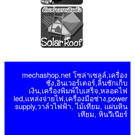
mechashop.net โซล่าเซลล์,เครื่อง
ชั่ง,อินเวอร์เตอร์,ลิ้นชักเก็บ
เงิน,เครื่องพิมพ์ใบเสร็จ,หลอดไฟ
led,แหล่งจ่ายไฟ,เครื่องมือช่าง,power
supply,วาล์วไฟฟ้า, ไม้เทียม, แผ่นหิน
เทียม, หินวีเนียร์