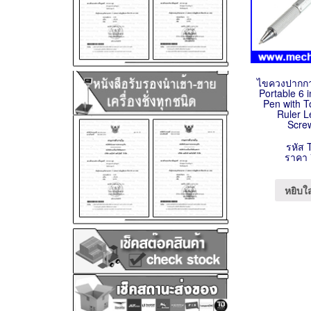
ไขควงปากกา
Portable 6 i
Pen with 
Ruler L
Scre
รหัส 
ราคา 
หยิบใ