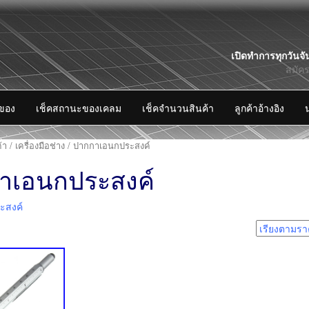
Skip
เปิดทำการทุกวันจั
to
สมัค
content
งของ
เช็คสถานะของเคลม
เช็คจำนวนสินค้า
ลูกค้าอ้างอิง
้า
/
เครื่องมือช่าง
/ ปากกาเอนกประสงค์
าเอนกประสงค์
ะสงค์
1