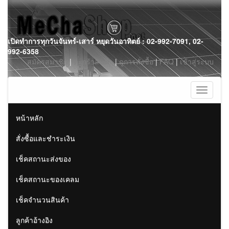
Skip
เปิดทำการทุกวันจันทร์-เสาร์ หยุดวันอาทิตย์ : 02-992-7091, 02-
to
992-6358
content
สมัครสมาชิก
|
ตะกร้าสินค้า
|
ดูการสั่งซื้อ
|
FAQ
|
เข้าสู่ระบบ
Toggle
navigati
หน้าหลัก
สั่งซื้อและชำระเงิน
เช็คสถานะส่งของ
เช็คสถานะของเคลม
เช็คจำนวนสินค้า
ลูกค้าอ้างอิง