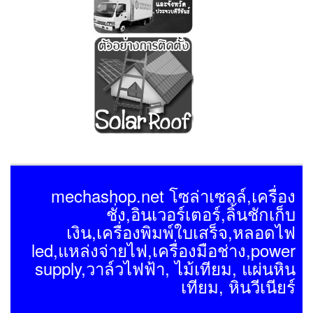
mechashop.net โซล่าเซลล์,เครื่อง
ชั่ง,อินเวอร์เตอร์,ลิ้นชักเก็บ
เงิน,เครื่องพิมพ์ใบเสร็จ,หลอดไฟ
led,แหล่งจ่ายไฟ,เครื่องมือช่าง,power
supply,วาล์วไฟฟ้า, ไม้เทียม, แผ่นหิน
เทียม, หินวีเนียร์