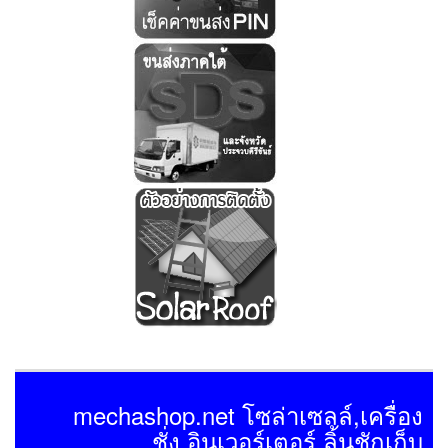
mechashop.net โซล่าเซลล์,เครื่อง
ชั่ง,อินเวอร์เตอร์,ลิ้นชักเก็บ