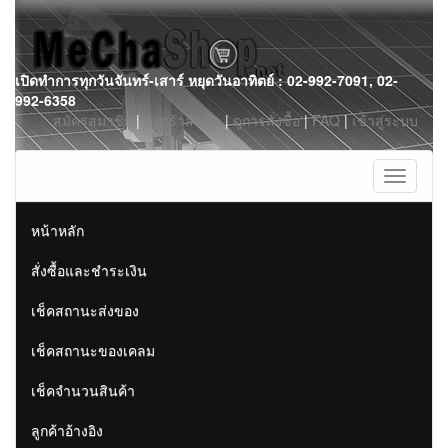
Skip
เปิดทำการทุกวันจันทร์-เสาร์ หยุดวันอาทิตย์ : 02-992-7091, 02-
to
992-6358
content
สมัครสมาชิก
|
ตะกร้าสินค้า
|
ดูการสั่งซื้อ
|
FAQ
|
เข้าสู่ระบบ
Toggle
navigati
หน้าหลัก
สั่งซื้อและชำระเงิน
เช็คสถานะส่งของ
เช็คสถานะของเคลม
เช็คจำนวนสินค้า
ลูกค้าอ้างอิง