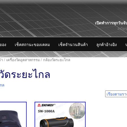
Skip
เปิดทำการทุกวันจั
to
สมัค
content
งของ
เช็คสถานะของเคลม
เช็คจำนวนสินค้า
ลูกค้าอ้างอิง
้า
/
เครื่องวัดอุตสาหกรรม
/ กล้องวัดระยะไกล
งวัดระยะไกล
ไกล
2