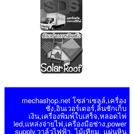
mechashop.net โซล่าเซลล์,เครื่อง
ชั่ง,อินเวอร์เตอร์,ลิ้นชักเก็บ
เงิน,เครื่องพิมพ์ใบเสร็จ,หลอดไฟ
led,แหล่งจ่ายไฟ,เครื่องมือช่าง,power
supply,วาล์วไฟฟ้า, ไม้เทียม, แผ่นหิน