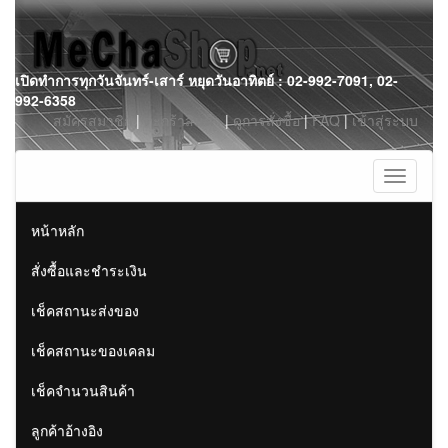
Skip
เปิดทำการทุกวันจันทร์-เสาร์ หยุดวันอาทิตย์ : 02-992-7091, 02-
to
992-6358
content
สมัครสมาชิก
|
ตะกร้าสินค้า
|
ดูการสั่งซื้อ
|
FAQ
|
เข้าสู่ระบบ
Toggle
navigati
หน้าหลัก
สั่งซื้อและชำระเงิน
เช็คสถานะส่งของ
เช็คสถานะของเคลม
เช็คจำนวนสินค้า
ลูกค้าอ้างอิง