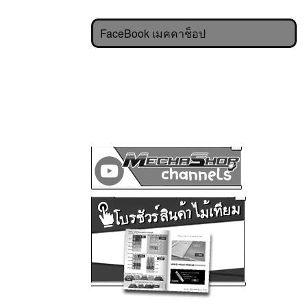
FaceBook เมคคาช็อป