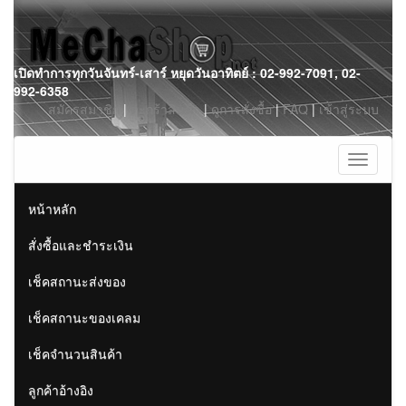
Skip
เปิดทำการทุกวันจันทร์-เสาร์ หยุดวันอาทิตย์ : 02-992-7091, 02-
to
992-6358
content
สมัครสมาชิก
|
ตะกร้าสินค้า
|
ดูการสั่งซื้อ
|
FAQ
|
เข้าสู่ระบบ
Toggle
navigati
หน้าหลัก
สั่งซื้อและชำระเงิน
เช็คสถานะส่งของ
เช็คสถานะของเคลม
เช็คจำนวนสินค้า
ลูกค้าอ้างอิง