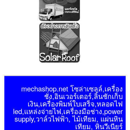
mechashop.net โซล่าเซลล์,เครื่อง
ชั่ง,อินเวอร์เตอร์,ลิ้นชักเก็บ
เงิน,เครื่องพิมพ์ใบเสร็จ,หลอดไฟ
led,แหล่งจ่ายไฟ,เครื่องมือช่าง,power
supply,วาล์วไฟฟ้า, ไม้เทียม, แผ่นหิน
เทียม, หินวีเนียร์