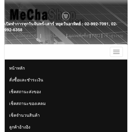
Skip
เปิดทำการทุกวันจันทร์-เสาร์ หยุดวันอาทิตย์ : 02-992-7091, 02-
to
992-6358
content
สมัครสมาชิก
|
ตะกร้าสินค้า
|
ดูการสั่งซื้อ
|
FAQ
|
เข้าสู่ระบบ
Toggle
navigati
หน้าหลัก
สั่งซื้อและชำระเงิน
เช็คสถานะส่งของ
เช็คสถานะของเคลม
เช็คจำนวนสินค้า
ลูกค้าอ้างอิง