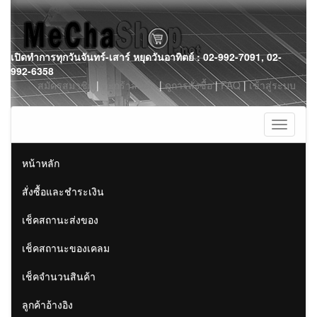
Skip
เปิดทำการทุกวันจันทร์-เสาร์ หยุดวันอาทิตย์ : 02-992-7091, 02-
to
992-6358
content
สมัครสมาชิก
|
ตะกร้าสินค้า
|
ดูการสั่งซื้อ
|
FAQ
|
เข้าสู่ระบบ
Toggle
navigati
หน้าหลัก
สั่งซื้อและชำระเงิน
เช็คสถานะส่งของ
เช็คสถานะของเคลม
เช็คจำนวนสินค้า
ลูกค้าอ้างอิง