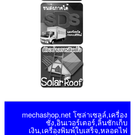
mechashop.net โซล่าเซลล์,เครื่อง
ชั่ง,อินเวอร์เตอร์,ลิ้นชักเก็บ
เงิน,เครื่องพิมพ์ใบเสร็จ,หลอดไฟ