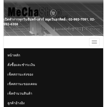
Skip
เปิดทำการทุกวันจันทร์-เสาร์ หยุดวันอาทิตย์ : 02-992-7091, 02-
to
992-6358
content
สมัครสมาชิก
|
ตะกร้าสินค้า
|
ดูการสั่งซื้อ
|
FAQ
|
เข้าสู่ระบบ
Toggle
navigati
หน้าหลัก
สั่งซื้อและชำระเงิน
เช็คสถานะส่งของ
เช็คสถานะของเคลม
เช็คจำนวนสินค้า
ลูกค้าอ้างอิง