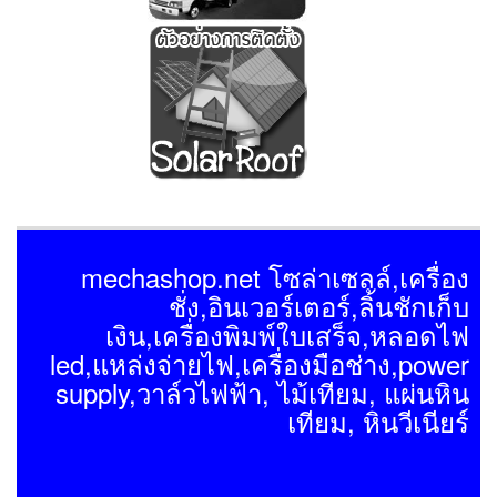
mechashop.net โซล่าเซลล์,เครื่อง
ชั่ง,อินเวอร์เตอร์,ลิ้นชักเก็บ
เงิน,เครื่องพิมพ์ใบเสร็จ,หลอดไฟ
led,แหล่งจ่ายไฟ,เครื่องมือช่าง,power
supply,วาล์วไฟฟ้า, ไม้เทียม, แผ่นหิน
เทียม, หินวีเนียร์