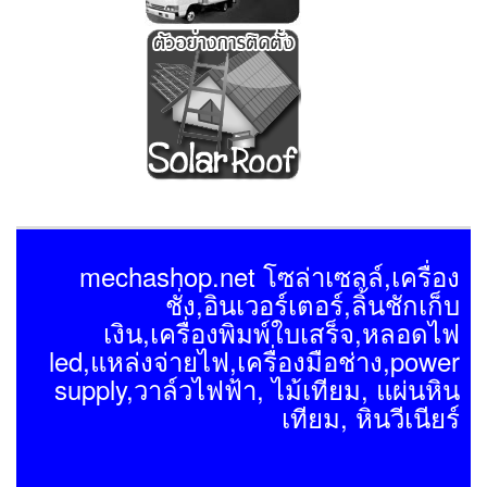
mechashop.net โซล่าเซลล์,เครื่อง
ชั่ง,อินเวอร์เตอร์,ลิ้นชักเก็บ
เงิน,เครื่องพิมพ์ใบเสร็จ,หลอดไฟ
led,แหล่งจ่ายไฟ,เครื่องมือช่าง,power
supply,วาล์วไฟฟ้า, ไม้เทียม, แผ่นหิน
เทียม, หินวีเนียร์