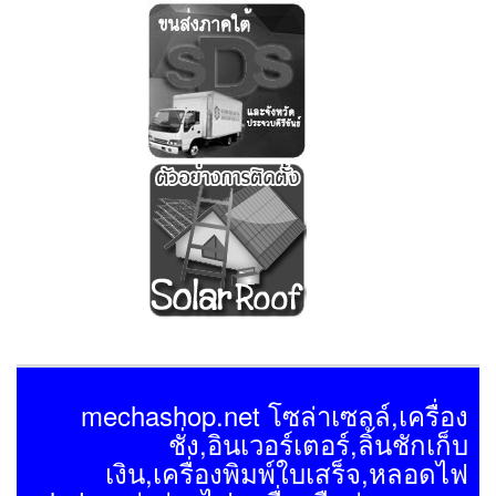
mechashop.net โซล่าเซลล์,เครื่อง
ชั่ง,อินเวอร์เตอร์,ลิ้นชักเก็บ
เงิน,เครื่องพิมพ์ใบเสร็จ,หลอดไฟ