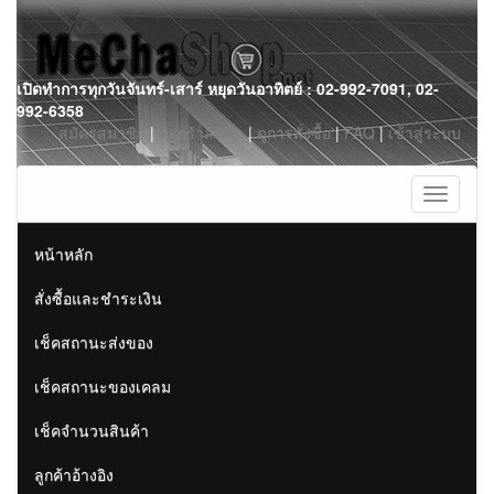
Skip
เปิดทำการทุกวันจันทร์-เสาร์ หยุดวันอาทิตย์ : 02-992-7091, 02-
to
992-6358
content
สมัครสมาชิก
|
ตะกร้าสินค้า
|
ดูการสั่งซื้อ
|
FAQ
|
เข้าสู่ระบบ
Toggle
navigati
หน้าหลัก
สั่งซื้อและชำระเงิน
เช็คสถานะส่งของ
เช็คสถานะของเคลม
เช็คจำนวนสินค้า
ลูกค้าอ้างอิง