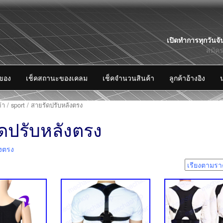
Skip
เปิดทำการทุกวันจั
to
สมัค
content
งของ
เช็คสถานะของเคลม
เช็คจำนวนสินค้า
ลูกค้าอ้างอิง
้า
/
sport
/ สายรัดปรับหลังตรง
ดปรับหลังตรง
ังตรง
5