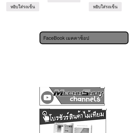
หยิบใส่รถเข็น
หยิบใส่รถเข็น
FaceBook เมคคาช็อป