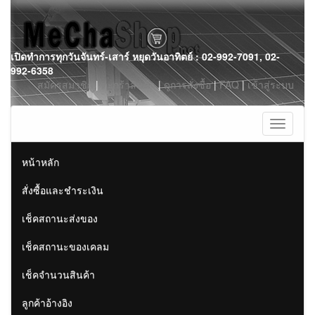
Skip
เปิดทำการทุกวันจันทร์-เสาร์ หยุดวันอาทิตย์ : 02-992-7091, 02-
to
992-6358
content
สมัครสมาชิก
|
ตะกร้าสินค้า
|
ดูการสั่งซื้อ
|
FAQ
|
เข้าสู่ระบบ
Toggle
navigati
หน้าหลัก
สั่งซื้อและชำระเงิน
เช็คสถานะส่งของ
เช็คสถานะของเคลม
เช็คจำนวนสินค้า
ลูกค้าอ้างอิง